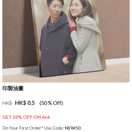
印製油畫
HK$
0.5
(50 % Off)
HK$
GET 50% OFF ON 6x6
On Your First Order* Use Code:
NEW50