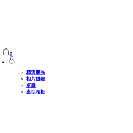
0
精選商品
相片磁鐵
桌曆
桌型相框