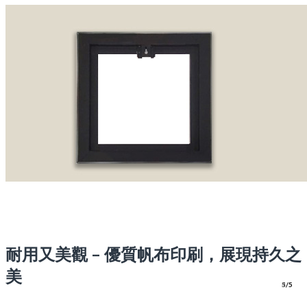
耐用又美觀 – 優質帆布印刷，展現持久之
美
1/5
2/5
3/5
4/5
5/5