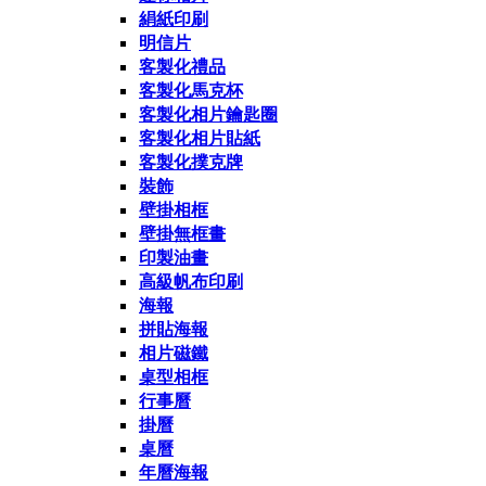
絹紙印刷
明信片
客製化禮品
客製化馬克杯
客製化相片鑰匙圈
客製化相片貼紙
客製化撲克牌
裝飾
壁掛相框
壁掛無框畫
印製油畫
高級帆布印刷
海報
拼貼海報
相片磁鐵
桌型相框
行事曆
掛曆
桌曆
年曆海報