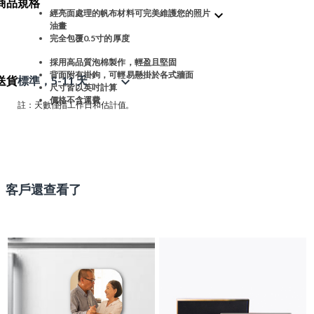
商品規格
expand_more
經亮面處理的帆布材料可完美維護您的照片
油畫
完全包覆0.5寸的厚度
採用高品質泡棉製作，輕盈且堅固
背面附有掛鉤，可輕易懸掛於各式牆面
送貨
標準，5-11 天
expand_more
尺寸皆以英吋計算
價格不含運費
註：天數僅指工作日和估計值。
客戶還查看了