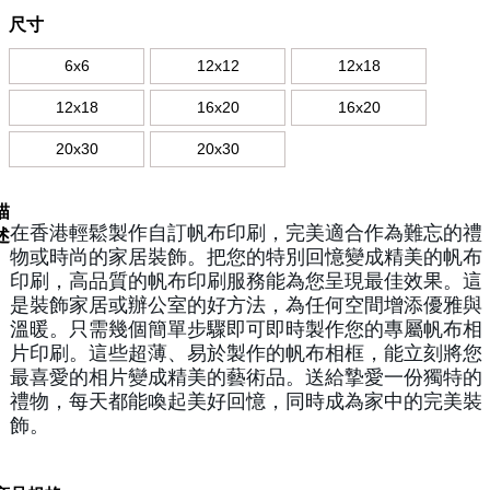
尺寸
6x6
12x12
12x18
12x18
16x20
16x20
20x30
20x30
描
在香港輕鬆製作自訂帆布印刷，完美適合作為難忘的禮
述
物或時尚的家居裝飾。把您的特別回憶變成精美的帆布
印刷，高品質的帆布印刷服務能為您呈現最佳效果。這
是裝飾家居或辦公室的好方法，為任何空間增添優雅與
溫暖。只需幾個簡單步驟即可即時製作您的專屬帆布相
片印刷。這些超薄、易於製作的帆布相框，能立刻將您
最喜愛的相片變成精美的藝術品。送給摯愛一份獨特的
禮物，每天都能喚起美好回憶，同時成為家中的完美裝
飾。