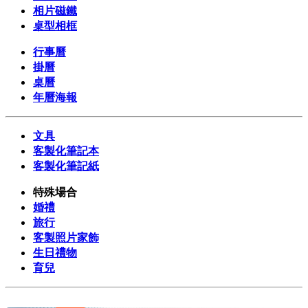
相片磁鐵
桌型相框
行事曆
掛曆
桌曆
年曆海報
文具
客製化筆記本
客製化筆記紙
特殊場合
婚禮
旅行
客製照片家飾
生日禮物
育兒