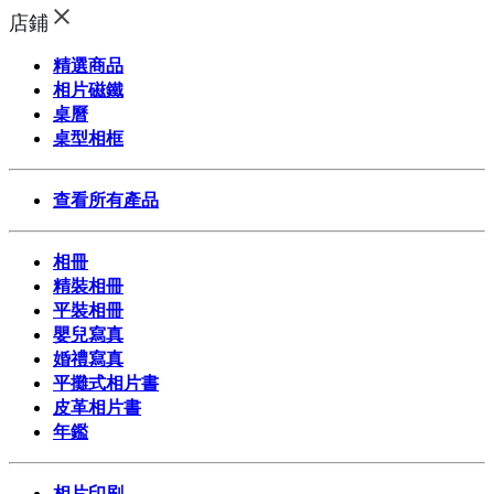
店鋪
精選商品
相片磁鐵
桌曆
桌型相框
查看所有產品
相冊
精裝相冊
平裝相冊
嬰兒寫真
婚禮寫真
平攤式相片書
皮革相片書
年鑑
相片印刷