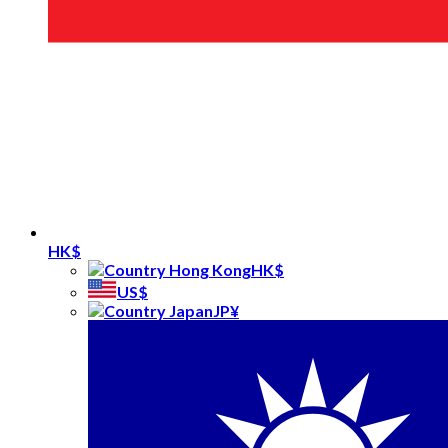
HK$
HK$
US$
JP¥