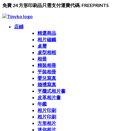
免費 24 方形印刷品只需支付運費代碼: FREEPRINTS
店鋪
精選商品
相片磁鐵
桌曆
桌型相框
相冊
精裝相冊
平裝相冊
嬰兒寫真
婚禮寫真
平攤式相片書
皮革相片書
年鑑
相片印刷
相片印刷
方形相片
迷你相片