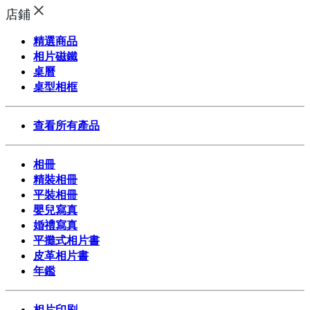
店鋪
精選商品
相片磁鐵
桌曆
桌型相框
查看所有產品
相冊
精裝相冊
平裝相冊
嬰兒寫真
婚禮寫真
平攤式相片書
皮革相片書
年鑑
相片印刷