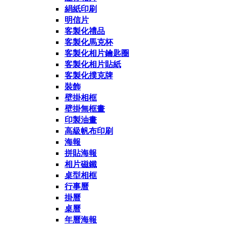
絹紙印刷
明信片
客製化禮品
客製化馬克杯
客製化相片鑰匙圈
客製化相片貼紙
客製化撲克牌
裝飾
壁掛相框
壁掛無框畫
印製油畫
高級帆布印刷
海報
拼貼海報
相片磁鐵
桌型相框
行事曆
掛曆
桌曆
年曆海報