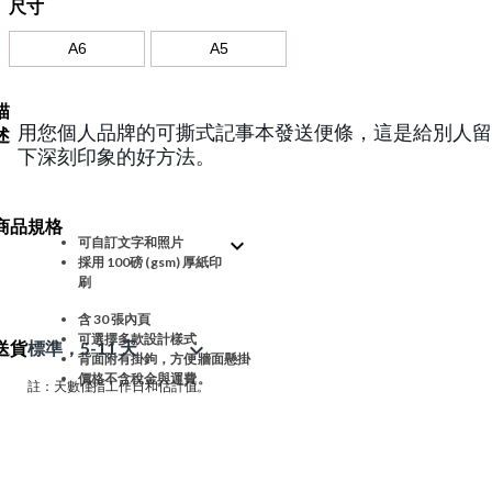
尺寸
A6
A5
描
用您個人品牌的可撕式記事本發送便條，這是給別人留
述
下深刻印象的好方法。
商品規格
expand_more
可自訂文字和照片
採用 100磅 (gsm) 厚紙印
刷
含 30 張內頁
可選擇多款設計樣式
送貨
標準，5-11 天
expand_more
背面附有掛鉤，方便牆面懸掛
價格不含稅金與運費。
註：天數僅指工作日和估計值。