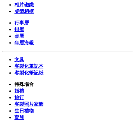
相片磁鐵
桌型相框
行事曆
掛曆
桌曆
年曆海報
文具
客製化筆記本
客製化筆記紙
特殊場合
婚禮
旅行
客製照片家飾
生日禮物
育兒