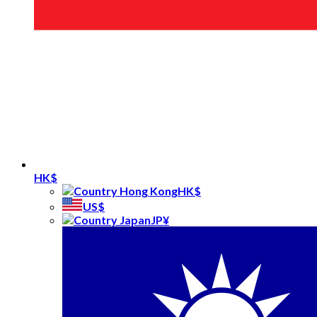
HK$
HK$
US$
JP¥