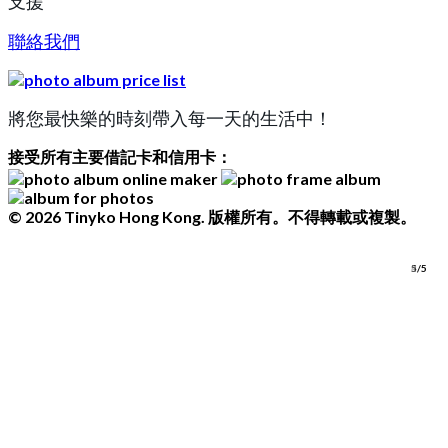
支援
聯絡我們
將您最快樂的時刻帶入每一天的生活中！
接受所有主要借記卡和信用卡：
© 2026 Tinyko Hong Kong. 版權所有。不得轉載或複製。
1/5
2/5
3/5
4/5
5/5