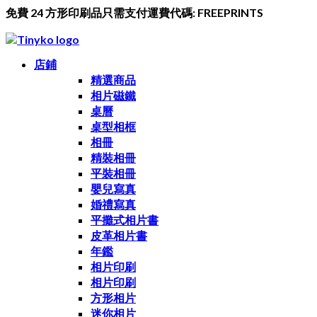
免費 24 方形印刷品只需支付運費代碼: FREEPRINTS
店鋪
精選商品
相片磁鐵
桌曆
桌型相框
相冊
精裝相冊
平裝相冊
嬰兒寫真
婚禮寫真
平攤式相片書
皮革相片書
年鑑
相片印刷
相片印刷
方形相片
迷你相片