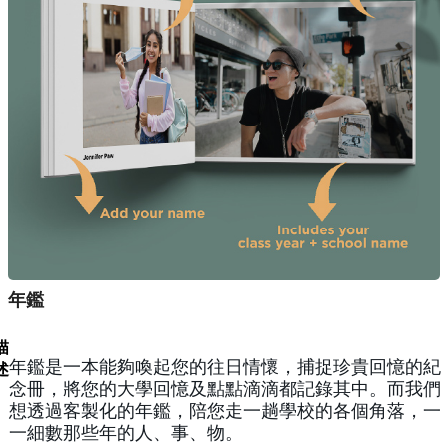
年鑑
描
年鑑是一本能夠喚起您的往日情懷，捕捉珍貴回憶的紀
述
念冊，將您的大學回憶及點點滴滴都記錄其中。而我們
想透過客製化的年鑑，陪您走一趟學校的各個角落，一
一細數那些年的人、事、物。