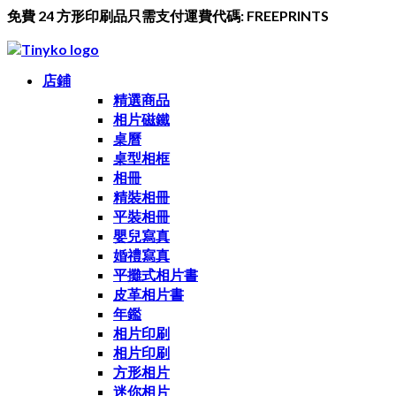
免費 24 方形印刷品只需支付運費代碼: FREEPRINTS
店鋪
精選商品
相片磁鐵
桌曆
桌型相框
相冊
精裝相冊
平裝相冊
嬰兒寫真
婚禮寫真
平攤式相片書
皮革相片書
年鑑
相片印刷
相片印刷
方形相片
迷你相片