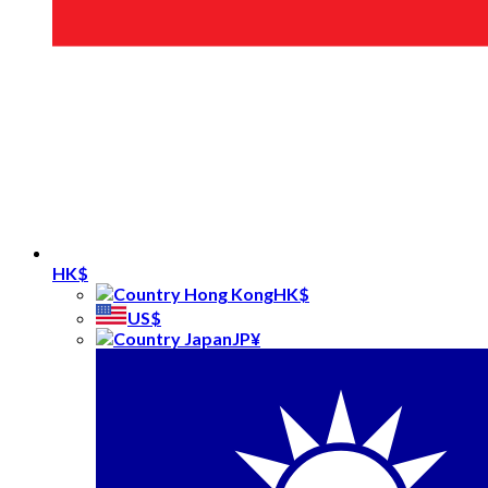
HK$
HK$
US$
JP¥