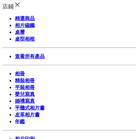
店鋪
精選商品
相片磁鐵
桌曆
桌型相框
查看所有產品
相冊
精裝相冊
平裝相冊
嬰兒寫真
婚禮寫真
平攤式相片書
皮革相片書
年鑑
相片印刷