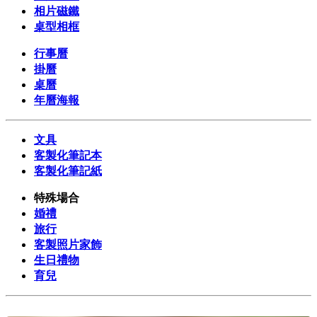
相片磁鐵
桌型相框
行事曆
掛曆
桌曆
年曆海報
文具
客製化筆記本
客製化筆記紙
特殊場合
婚禮
旅行
客製照片家飾
生日禮物
育兒