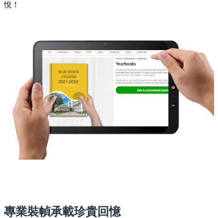
悅！
專業裝幀承載珍貴回憶