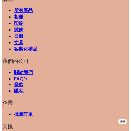
所有產品
相冊
印刷
裝飾
日曆
文具
客製化禮品
我們的公司
關於我們
FAQ`s
條款
隱私
企業
批量訂單
1/4
2/4
3/4
4/4
5/5
支援