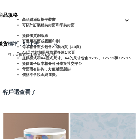
商品規格
expand_more
高品質滿版框平裝書
可額外訂製精裝封面和平裝封面
提供優質銅版紙
可選用亮面或霧面印刷
送貨
標準，5-11 天
expand_more
每本相冊至少包含20張內頁（40頁）
A4尺寸的相冊可放置多達140頁
註：天數僅指工作日和估計值。
提供橫式和A4直式尺寸。A4的尺寸包含 9 x 12、12 x 12和 12 x 15
提供電子版本相冊可分享於社交平台
背面附有掛鉤，方便牆面懸掛
價格不含稅金與運費。
客戶還查看了